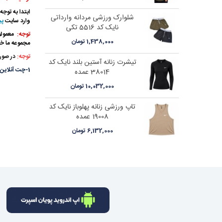
ابتدا به توج
تیشرت ورزشی زنانه یقه 3دگمه
شلوارک ورزشی مردانه وارداتی
وارد سایت
پ
نایک کد 5516 تکی
توجه:
ن
1,438,000 تومان
مجموعه ما خا
توجه:
در صور
قهرمانی پولانو
تیشرت زنانه آستین بلند نایک کد
1-چت آنلاین:
38014 عمده
10,032,000 تومان
قهرمانی پولانو
تاپ ورزشی زنانه پهلوباز نایک کد
19008 عمده
6,132,000 تومان