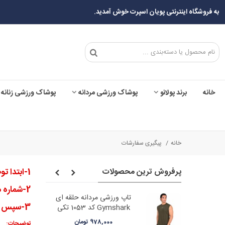
به فروشگاه اینترنتی پویان اسپرت خوش آمدید.
خانه
برند پولانو
پوشاک ورزشی مردانه
پوشاک ورزشی زنانه
خانه
/
پیگیری سفارشات
پرفروش ترین محصولات
1-ابتدا توضیحات زیر را مطالعه نمایید.
2-شماره مرسوله پستی خود را از لیست های داخل
هلوباز نایک کد
تاپ ورزشی مردانه حلقه ای
3-سپس وارد سایت پست یا تیپاکس شوید( با توجه به نحوه ارسال سفارشتون).
Gymshark کد 1053 تکی
978,000 تومان
توضیحات: