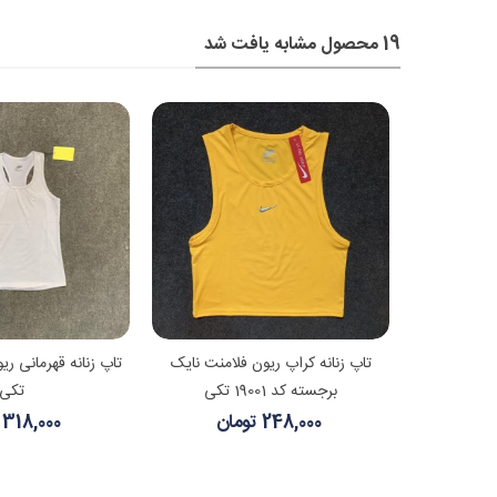
19 محصول مشابه یافت شد
شتر
مشاهده بیشتر
مشاهده
پ نایک تکی
تاپ زنانه کراپ ریون فلامنت نایک
تاپ زنانه قهرمانی ری
برجسته کد 19001 تکی
تکی
248,000 تومان
318,000 تومان