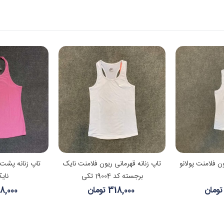
 بیشتر
مشاهده بیشتر
مشا
ون فلامنت پولانو
تاپ زنانه قهرمانی ریون فلامنت نایک
تاپ زنانه پشت
برجسته کد 19004 تکی
نای
318,000 تومان
138,000 ت