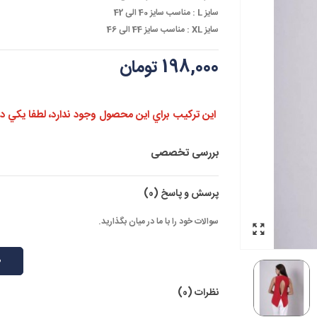
سایز L :
مناسب سایز 40 الی 42
سایز XL :
مناسب سایز 44 الی 46
198,000 تومان
اين تركيب براي اين محصول وجود ندارد، لطفا يكي ديگر
بررسی تخصصی
پرسش و پاسخ
(0)
سوالات خود را با ما در میان بگذارید.
ط
نظرات (0)