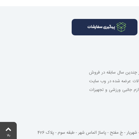
از چندین سال سابقه در فروش
صولات عرضه شده در وب سایت
 لوازم جانبی ورزشی و تجهیزات
شهریار - خ مفتح - پاساژ الماس شهر - طبقه سوم - پلاک 426
بالا