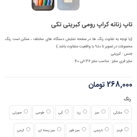
تاپ زنانه کراپ رومی کبریتی تکی
(با توجه به تفاوت رنگ ها در صفحه نمایش دستگاه های مختلف ، ممکن است رنگ
محصولات در تصویر تا 10% با واقعیت متفاوت باشد.)
جنس :
کبریتی
سایز فری سایز :
مناسب سایز 36 الی 40
268,000 تومان
رنگ
مشکی
سبز
زرد
آبی
طوسی
صورتی
قرمز
نارنجی
سبز فلور
سبز پسته ای
کرمی