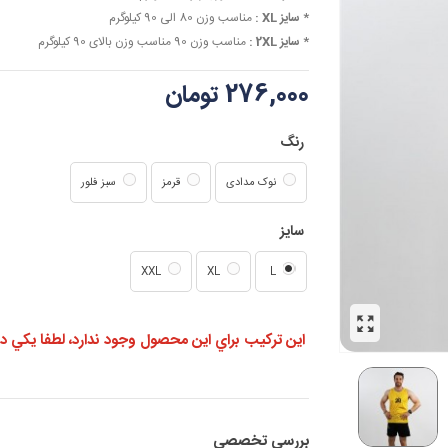
* سایز XL :
مناسب وزن 80 الی 90 کیلوگرم
* سایز 2XL :
مناسب وزن 90 مناسب وزن بالای 90 کیلوگرم
276,000 تومان
رنگ
نوک مدادی
قرمز
سبز فلور
سایز
XXL
XL
L
اين تركيب براي اين محصول وجود ندارد، لطفا يكي ديگر
بررسی تخصصی