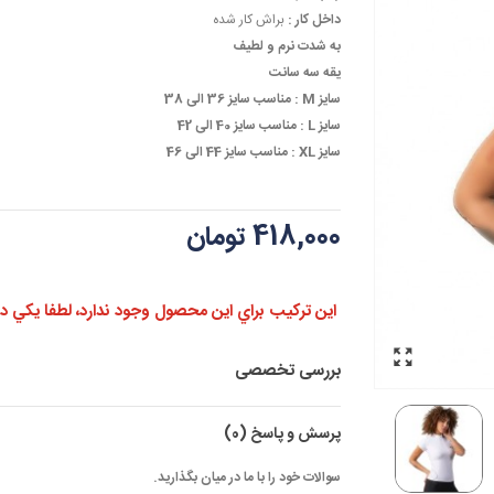
داخل کار :
براش کار شده
به شدت نرم و لطیف
یقه سه سانت
سایز M :
مناسب سایز 36 الی 38
سایز L :
مناسب سایز 40 الی 42
سایز XL :
مناسب سایز 44 الی 46
418,000 تومان
اين تركيب براي اين محصول وجود ندارد، لطفا يكي ديگر
بررسی تخصصی
پرسش و پاسخ
(0)
سوالات خود را با ما در میان بگذارید.