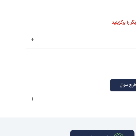
 را برگزينيد
رح سوال