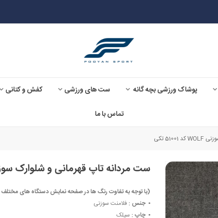
پوشاک ورزشی بچه گانه
ست های ورزشی
کفش و کتانی
تماس با ما
510 تکی
ست مردانه تاپ قهرمانی و شلوارک سوزنی WOLF کد 1001
(با توجه به تفاوت رنگ ها در صفحه نمایش دستگاه های مختلف ، ممکن است رنگ مح
• ‏
جنس :
فلامنت سوزنی
• ‏
چاپ :
سیلک