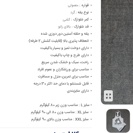
• ‏
قواره :
معمولی
• ‏
نوع یقه :
گرد
• ‏
کمر شلوارک :
کشی
• ‏
قد شلوارک :
بالای زانو
• ‏
یقه و حلقه آستین دور دوزی شده
• ‏
انعطاف پذیری بالا (قابلیت کشش 2 طرفه)
• ‏
دارای دوخت تمیز و بسیار باکیفیت
• ‏
دارای طرح و چاپ باکیفیت
• ‏
راحت، سبک و خشک شدن سریع
• ‏
مناسب برای ورزشکاران و عموم افراد
• ‏
مناسب برای تمرین، منزل و مسافرت
• ‏
قابل شستشو با دمای حد اکثر 30 درجه
• ‏
دارای سایزبندی
• ‏
سایز L :
مناسب وزن زیر 80 کیلوگرم
• ‏
سایز XL :
مناسب وزن 80 الی 90 کیلوگرم
• ‏
سایز XXL :
مناسب وزن بالای 90 کیلوگرم