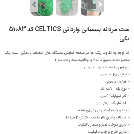
ست مردانه بیسبالی وارداتی CELTICS کد 51083
تکی
(با توجه به تفاوت رنگ ها در صفحه نمایش دستگاه های مختلف ، ممکن است رنگ
محصولات در تصویر تا 10% با واقعیت متفاوت باشد.)
• ‏
جنس :
فلامنت سوزنی خارجی
• ‏
چاپ :
زول خارجی
• ‏
قواره :
معمولی
• ‏
نوع یقه :
دکمه دار
• ‏
کمر شلوارک :
کشی
• ‏
قد شلوارک :
بالای زانو
• ‏
یقه و حلقه آستین دور دوزی شده
• ‏
انعطاف پذیری بالا (قابلیت کشش 2 طرفه)
• ‏
دارای دوخت تمیز و بسیار باکیفیت
• ‏
دارای طرح و چاپ باکیفیت