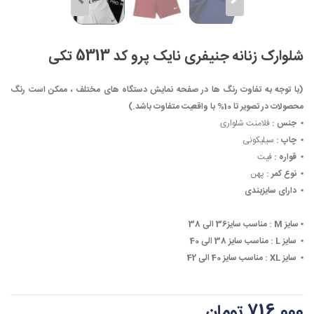
شلوارک زنانه جنیفری نایک پرو کد 5313 تکی
(با توجه به تفاوت رنگ ها در صفحه نمایش دستگاه های مختلف ، ممکن است رنگ
محصولات در تصویر تا 10% با واقعیت متفاوت باشد.)
• ‏
جنس :
فلامنت شلواری
• ‏
چاپ :
سیلیکونی
• ‏
قواره :
فیت
• ‏
نوع کمر :
پهن
• ‏
دارای سایزبندی
• ‏
سایز M :
مناسب سایز36 الی 38
• ‏
سایز L :
مناسب سایز 38 الی 40
• ‏
سایز XL :
مناسب سایز 40 الی 42
716,000 تومان