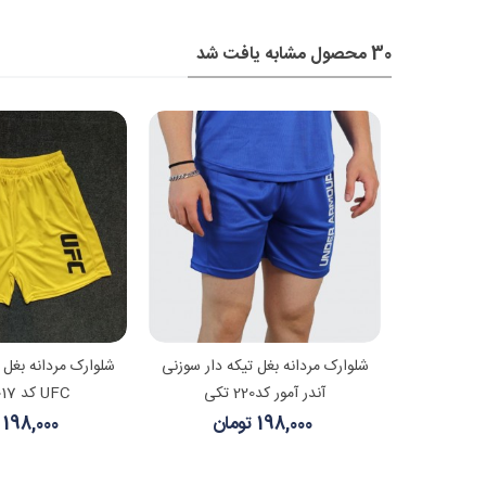
30 محصول مشابه یافت شد
شتر
مشاهده بیشتر
مشاهده
 دار سوزنی
شلوارک مردانه بغل تیکه دار سوزنی
شلوارک مردانه بغل 
آندر آمور کد220 تکی
UFC کد 21017 تکی
198,000 تومان
198,000 تومان