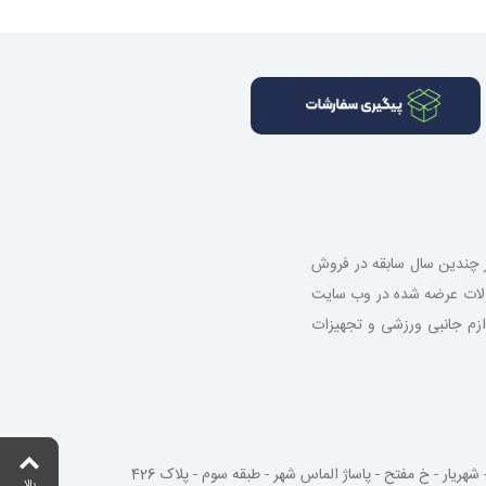
از چندین سال سابقه در فروش
صولات عرضه شده در وب سایت
 لوازم جانبی ورزشی و تجهیزات
شهریار - خ مفتح - پاساژ الماس شهر - طبقه سوم - پلاک 426
بالا