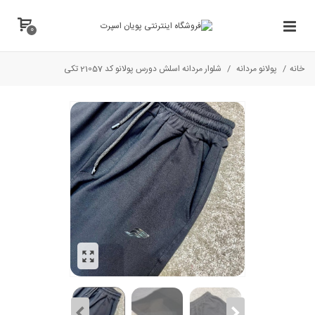
0
خانه
/
پولانو مردانه
/
شلوار مردانه اسلش دورس پولانو کد 21057 تکی