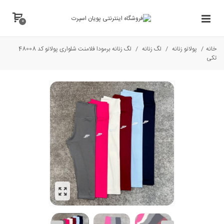
0
خانه
/
پولانو زنانه
/
لگ زنانه
/
لگ زنانه برمودا فلامنت شلواری پولانو کد 48008
تکی