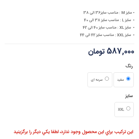
• ‏
سایز M :
مناسب سایز36 الی 38
• ‏
سایز L :
مناسب سایز 38 الی 40
• ‏
سایز XL :
مناسب سایز 40 الی 42
• ‏
سایز XXL :
مناسب سایز 42 الی 44
587,000 تومان
رنگ
سفید
سرمه ای
سایز
XXL
اين تركيب براي اين محصول وجود ندارد، لطفا يكي ديگر را برگزينيد