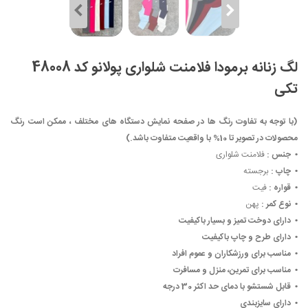
لگ زنانه برمودا فلامنت شلواری پولانو کد 48008
تکی
(با توجه به تفاوت رنگ ها در صفحه نمایش دستگاه های مختلف ، ممکن است رنگ
محصولات در تصویر تا 10% با واقعیت متفاوت باشد.)
• ‏
جنس :
فلامنت شلواری
• ‏
چاپ :
برجسته
• ‏
قواره :
فیت
• ‏
نوع کمر :
پهن
• ‏
دارای دوخت تمیز و بسیار باکیفیت
• ‏
دارای طرح و چاپ باکیفیت
• ‏
مناسب برای ورزشکاران و عموم افراد
• ‏
مناسب برای تمرین، منزل و مسافرت
• ‏
قابل شستشو با دمای حد اکثر 30 درجه
• ‏
دارای سایزبندی