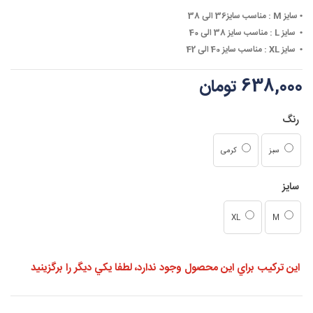
• ‏
سایز M :
مناسب سایز36 الی 38
• ‏
سایز L :
مناسب سایز 38 الی 40
• ‏
سایز XL :
مناسب سایز 40 الی 42
638,000 تومان
رنگ
سبز
کرمی
سایز
XL
M
اين تركيب براي اين محصول وجود ندارد، لطفا يكي ديگر را برگزينيد