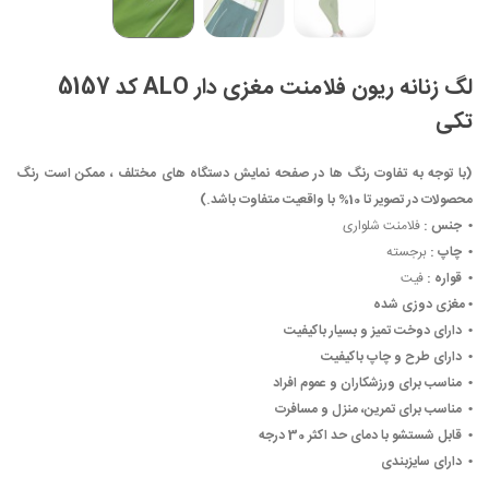
لگ زنانه ریون فلامنت مغزی دار ALO کد 5157
تکی
(با توجه به تفاوت رنگ ها در صفحه نمایش دستگاه های مختلف ، ممکن است رنگ
محصولات در تصویر تا 10% با واقعیت متفاوت باشد.)
• ‏
جنس :
فلامنت شلواری
• ‏
چاپ :
برجسته
• ‏
قواره :
فیت
• ‏
مغزی دوزی شده
• ‏
دارای دوخت تمیز و بسیار باکیفیت
• ‏
دارای طرح و چاپ باکیفیت
• ‏
مناسب برای ورزشکاران و عموم افراد
• ‏
مناسب برای تمرین، منزل و مسافرت
• ‏
قابل شستشو با دمای حد اکثر 30 درجه
• ‏
دارای سایزبندی