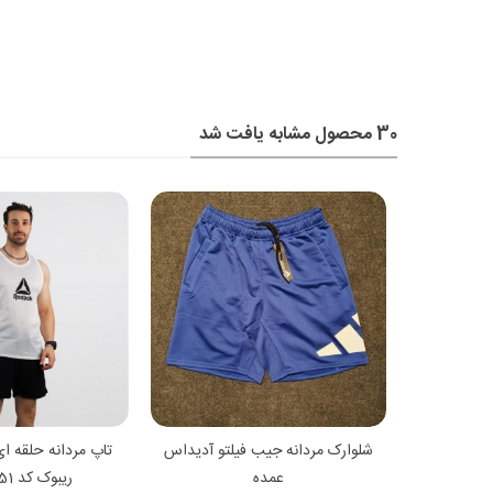
30 محصول مشابه یافت شد
شتر
مشاهده بیشتر
مشاهده
شلوارک مردانه جیب فیلتو بلند UFC
شلوارک مردانه جیب فیلتو آدیداس
تاپ مردانه حلقه ا
عمده
ریبوک کد 11051عمده