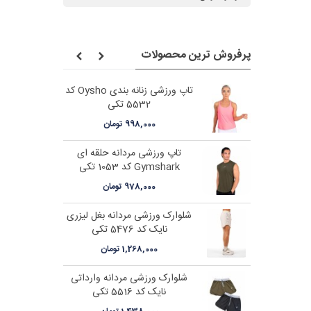
پرفروش ترین محصولات
 بلند نایک کد
تاپ ورزشی زنانه بندی Oysho کد
5532 تکی
ن
998,000 تومان
ه هلالی نایک
تاپ ورزشی مردانه حلقه ای
Gymshark کد 1053 تکی
978,000 تومان
 پشت باز نایک
شلوارک ورزشی مردانه بغل لیزری
نایک کد 5476 تکی
ن
1,268,000 تومان
هلوباز نایک کد
شلوارک ورزشی مردانه وارداتی
نایک کد 5516 تکی