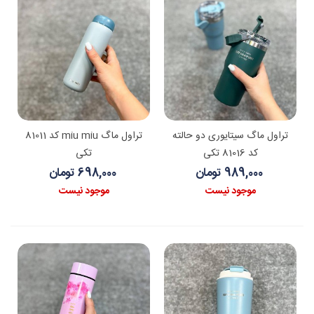
تراول ماگ سیتایوری دو حالته
تراول ماگ miu miu کد 81011
کد 81016 تکی
تکی
989,000 تومان
698,000 تومان
موجود نیست
موجود نیست