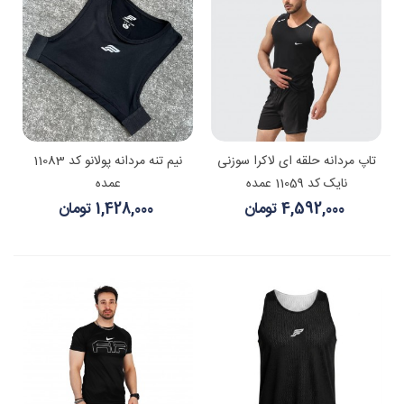
تاپ مردانه حلقه ای لاکرا سوزنی
نیم تنه مردانه پولانو کد 11083
نایک کد 11059 عمده
عمده
4,592,000 تومان
1,428,000 تومان