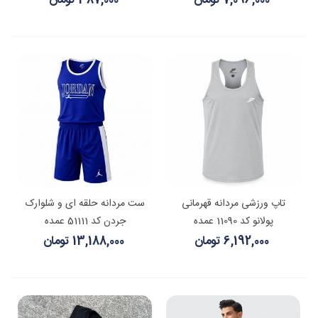
7,096,000 تومان
387,000 تومان
تاپ ورزشی مردانه قهرمانی
ست مردانه حلقه ای و شلوارک
پولانو کد 11090 عمده
جردن کد 51111 عمده
6,192,000 تومان
13,188,000 تومان