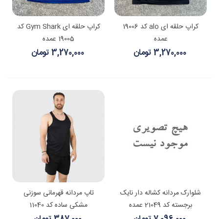
کراپ حلقه ای alo کد 19006
کراپ حلقه ای Gym Shark کد
عمده
19005 عمده
3,270,000 تومان
3,270,000 تومان
شلوارک مردانه کشاله دار نایک
تاپ مردانه قهرمانی سوزنی
برجسته کد 21049 عمده
مشکی ساده کد 11040