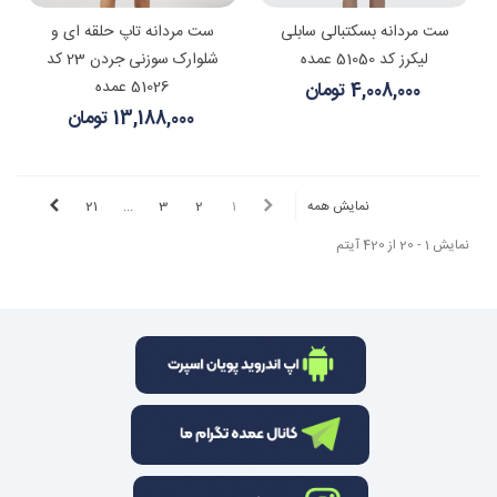
ست مردانه بسکتبالی سابلی
ست مردانه تاپ حلقه ای و
لیکرز کد 51050 عمده
شلوارک سوزنی جردن 23 کد
51026 عمده
4,008,000 تومان
13,188,000 تومان
نمایش همه
1
2
3
...
21
نمایش 1 - 20 از 420 آیتم