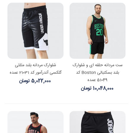
ست مردانه حلقه ای و شلوارک
شلوارک مردانه بلند مثلثی
بلند بسکتبالی Boston کد
گلکسی آندرآمور کد 21031 عمده
51049 عمده
5,022,000 تومان
10,048,000 تومان