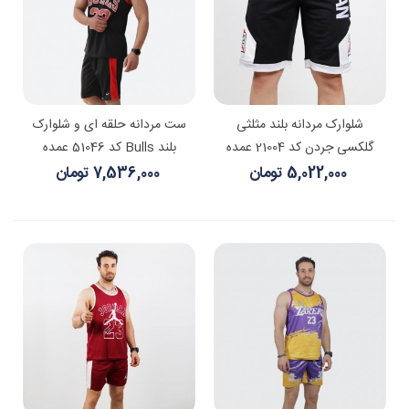
شلوارک مردانه بلند مثلثی
ست مردانه حلقه ای و شلوارک
گلکسی جردن کد 21004 عمده
بلند Bulls کد 51046 عمده
5,022,000 تومان
7,536,000 تومان