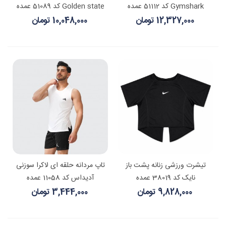
Gymshark کد 51112 عمده
Golden state کد 51089 عمده
12,327,000 تومان
10,048,000 تومان
تیشرت ورزشی زنانه پشت باز
تاپ مردانه حلقه ای لاکرا سوزنی
نایک کد 38019 عمده
آدیداس کد 11058 عمده
9,828,000 تومان
3,444,000 تومان