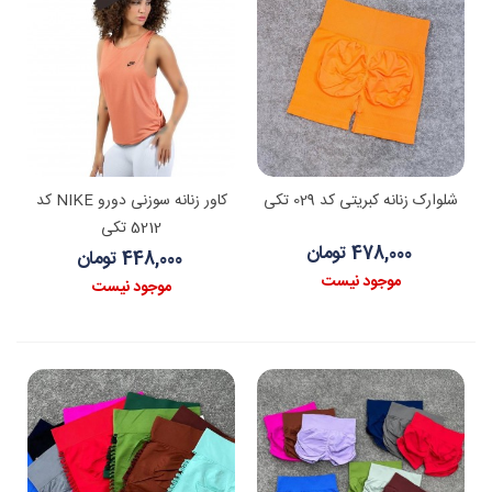
شلوارک زنانه کبریتی کد 029 تکی
کاور زنانه سوزنی دورو NIKE کد
5212 تکی
478,000 تومان
448,000 تومان
موجود نیست
موجود نیست