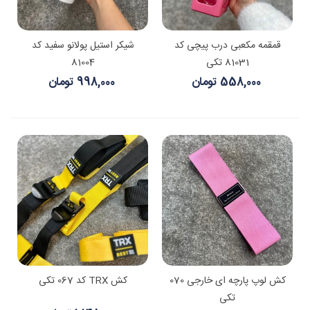
قمقمه مکعبی درب پیچی کد
شیکر استیل پولانو سفید کد
81031 تکی
81004
558,000 تومان
998,000 تومان
کش لوپ پارچه ای خارجی 070
کش TRX کد 067 تکی
تکی