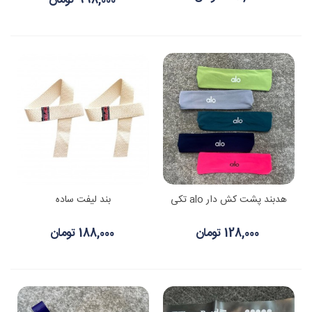
998,000 تومان
هدبند پشت کش دار alo تکی
بند لیفت ساده
128,000 تومان
188,000 تومان