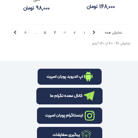
148,000 تومان
98,000 تومان
نمایش همه
1
2
3
4
5
...
8
نمایش 41 - 60 از 160 آیتم