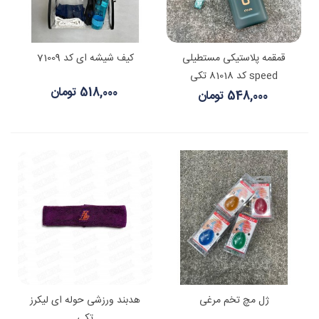
قمقمه پلاستیکی مستطیلی
کیف شیشه ای کد 71009
speed کد 81018 تکی
518,000 تومان
548,000 تومان
ژل مچ تخم مرغی
هدبند ورزشی حوله ای لیکرز
تکی