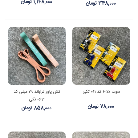
1,148,000 تومان
348,000 تومان
سوت Fox کد 011 تکی
کش پاور تراباند 29 میلی کد
063 تکی
78,000 تومان
858,000 تومان