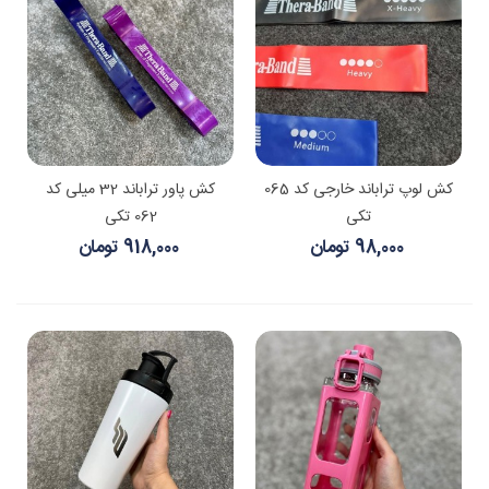
کش لوپ تراباند خارجی کد 065
کش پاور تراباند 32 میلی کد
تکی
062 تکی
98,000 تومان
918,000 تومان