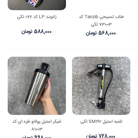
طناب تسبیحی Tanzib کد
زانوبند LP کد 072 تکی
73003 تکی
588,000 تومان
568,000 تومان
تلمبه استیل SM192 تکی
شیکر استیل پولانو نقره ای کد
81003
728,000 تومان