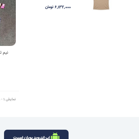
6,132,000 تومان
نیم تن
نمایش 1 - 5 از 5 آیتم