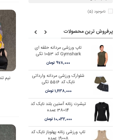
ناموجود
(5)
پرفروش ترین محصولات
هلوباز نایک کد
تاپ ورزشی مردانه حلقه ای
Gymshark کد 1053 تکی
978,000 تومان
تیشرت ورزشی زنانه یقه 3دگمه
شلوارک ورزشی مردانه وارداتی
نیم تنه 
نایک کد 5516 تکی
ن
1,438,000 تومان
قهرمانی پولانو
تیشرت زنانه آستین بلند نایک کد
38014 عمده
10,032,000 تومان
قهرمانی پولانو
تاپ ورزشی زنانه پهلوباز نایک کد
19008 عمده